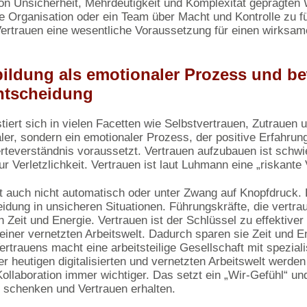
von Unsicherheit, Mehrdeutigkeit und Komplexität geprägten 
e Organisation oder ein Team über Macht und Kontrolle zu fü
Vertrauen eine wesentliche Voraussetzung für einen wirksa
bildung als emotionaler Prozess und b
ntscheidung
tiert sich in vielen Facetten wie Selbstvertrauen, Zutrauen 
naler, sondern ein emotionaler Prozess, der positive Erfahrun
everständnis voraussetzt. Vertrauen aufzubauen ist schwie
ur Verletzlichkeit. Vertrauen ist laut Luhmann eine „riskante 
t auch nicht automatisch oder unter Zwang auf Knopfdruck. E
dung in unsicheren Situationen. Führungskräfte, die vertrau
 Zeit und Energie. Vertrauen ist der Schlüssel zu effektiv
 einer vernetzten Arbeitswelt. Dadurch sparen sie Zeit und E
ertrauens macht eine arbeitsteilige Gesellschaft mit spezial
der heutigen digitalisierten und vernetzten Arbeitswelt werd
ollaboration immer wichtiger. Das setzt ein „Wir-Gefühl“ un
 schenken und Vertrauen erhalten.