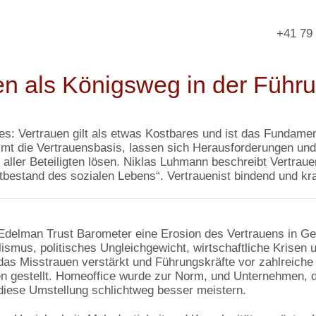
+41 79
en als Königsweg in der Führ
 es: Vertrauen gilt als etwas Kostbares und ist das Fundamen
mt die Vertrauensbasis, lassen sich Herausforderungen un
aller Beteiligten lösen. Niklas Luhmann beschreibt Vertraue
tbestand des sozialen Lebens“. Vertrauenist bindend und kraf
Edelman Trust Barometer eine Erosion des Vertrauens in Ge
lismus, politisches Ungleichgewicht, wirtschaftliche Krisen 
as Misstrauen verstärkt und Führungskräfte vor zahlreiche
n gestellt. Homeoffice wurde zur Norm, und Unternehmen, d
diese Umstellung schlichtweg besser meistern.