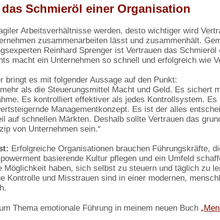
 das Schmieröl einer Organisation
agiler Arbeitsverhältnisse werden, desto wichtiger wird Vert
ernehmen zusammenarbeiten lässt und zusammenhält. Ge
gsexperten Reinhard Sprenger ist Vertrauen das Schmieröl 
hts macht ein Unternehmen so schnell und erfolgreich wie V
 bringt es mit folgender Aussage auf den Punkt:
t mehr als die Steuerungsmittel Macht und Geld. Es sichert m
e. Es kontrolliert effektiver als jedes Kontrollsystem. Es
wertsteigernde Managementkonzept. Es ist der alles entsche
l auf schnellen Märkten. Deshalb sollte Vertrauen das gru
nzip von Unternehmen sein.“
t:
Erfolgreiche Organisationen brauchen Führungskräfte, di
powerment basierende Kultur pflegen und ein Umfeld schaff
e Möglichkeit haben, sich selbst zu steuern und täglich zu le
e Kontrolle und Misstrauen sind in einer modernen, menschl
h.
zum Thema emotionale Führung in meinem neuen Buch
„Mens