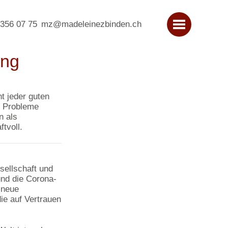
 356 07 75
mz@madeleinezbinden.ch
ung
t jeder guten
d Probleme
n als
tvoll.
sellschaft und
und die Corona-
 neue
ie auf Vertrauen