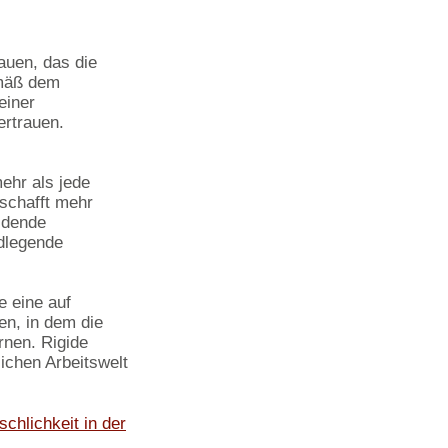
rauen, das die
mäß dem
einer
ertrauen.
ehr als jede
 schafft mehr
idende
ndlegende
e eine auf
en, in dem die
rnen. Rigide
ichen Arbeitswelt
chlichkeit in der