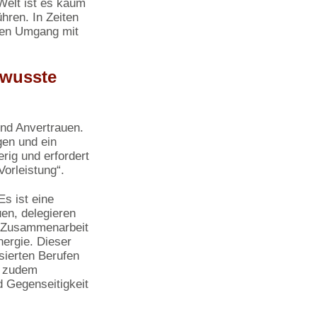
Welt ist es kaum
hren. In Zeiten
men Umgang mit
ewusste
und Anvertrauen.
gen und ein
rig und erfordert
Vorleistung“.
s ist eine
en, delegieren
er Zusammenarbeit
nergie. Dieser
isierten Berufen
en zudem
d Gegenseitigkeit