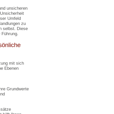
 und unsicheren
 Unsicherheit
nser Umfeld
Handlungen zu
h selbst. Diese
e Führung.
sönliche
zung mit sich
che Ebenen
hre Grundwerte
und
ssätze