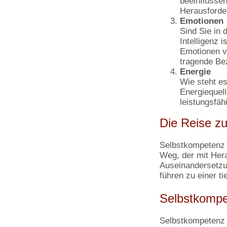
beeinflussen
Herausforde
Emotionen
Sind Sie in
Intelligenz 
Emotionen v
tragende Be
Energie
Wie steht e
Energiequell
leistungsfähi
Die Reise z
Selbstkompetenz z
Weg, der mit Her
Auseinandersetzun
führen zu einer t
Selbstkompe
Selbstkompetenz i