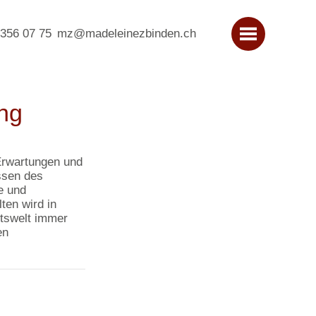
 356 07 75
mz@madeleinezbinden.ch
ung
Erwartungen und
ssen des
e und
ten wird in
tswelt immer
en