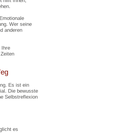
 hilft Ihnen,
ehen.
 Emotionale
rung. Wer seine
nd anderen
 Ihre
 Zeiten
Weg
g. Es ist ein
ial. Die bewusste
e Selbstreflexion
licht es