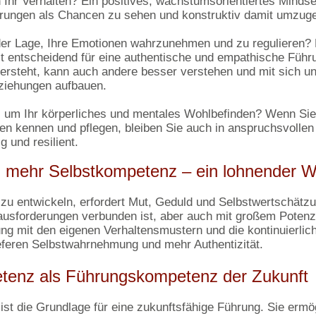
 Ihr Verhalten? Ein positives, wachstumsorientiertes Mindset
rungen als Chancen zu sehen und konstruktiv damit umzug
 der Lage, Ihre Emotionen wahrzunehmen und zu regulieren?
ist entscheidend für eine authentische und empathische Füh
ersteht, kann auch andere besser verstehen und mit sich u
ziehungen aufbauen.
s um Ihr körperliches und mentales Wohlbefinden? Wenn Sie
en kennen und pflegen, bleiben Sie auch in anspruchsvollen
g und resilient.
u mehr Selbstkompetenz – ein lohnender 
u entwickeln, erfordert Mut, Geduld und Selbstwertschätzun
ausforderungen verbunden ist, aber auch mit großem Potenz
g mit den eigenen Verhaltensmustern und die kontinuierlich
ieferen Selbstwahrnehmung und mehr Authentizität.
tenz als Führungskompetenz der Zukunft
st die Grundlage für eine zukunftsfähige Führung. Sie ermög