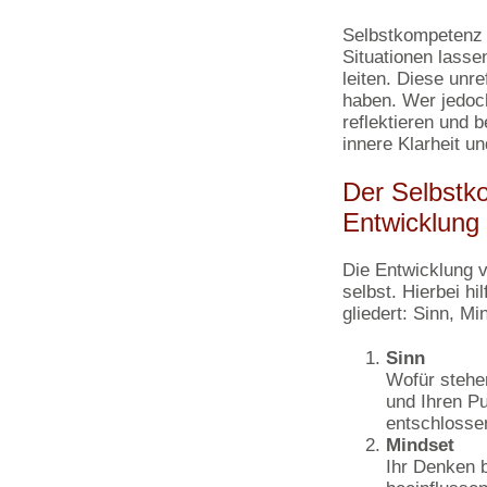
Selbstkompetenz b
Situationen lasse
leiten. Diese unr
haben. Wer jedoc
reflektieren und 
innere Klarheit u
Der Selbstk
Entwicklung
Die Entwicklung v
selbst. Hierbei h
gliedert: Sinn, M
Sinn
Wofür stehe
und Ihren Pu
entschlosse
Mindset
Ihr Denken 